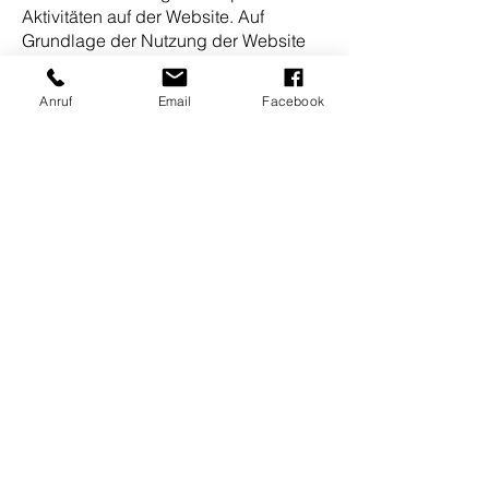
Aktivitäten auf der Website. Auf
Grundlage der Nutzung der Website
und des Internets sollen dann weitere
verbundene Dienstleistungen erbracht
Anruf
Email
Facebook
werden. Die Verarbeitung beruht auf
dem berechtigten Interesse des
Webseitenbetreibers.
Sie können die Speicherung der
Cookies durch eine entsprechende
Einstellung Ihrer Browser-Software
verhindern; wir weisen Sie jedoch
darauf hin, dass Sie in diesem Fall
gegebenenfalls nicht sämtliche
Funktionen dieser Website
vollumfänglich werden nutzen können.
Sie können darüber hinaus die
Erfassung der durch das Cookie
erzeugten und auf Ihre Nutzung der
Webseite bezogenen Daten (inkl. Ihrer
IP-Adresse) an Google sowie die